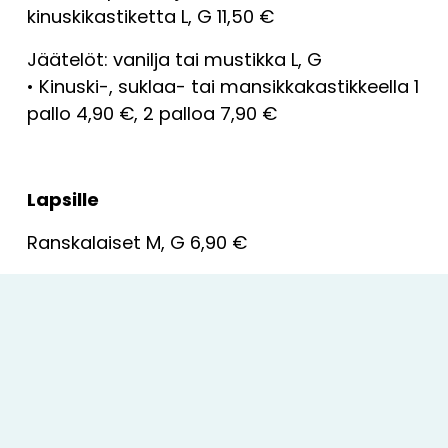
kinuskikastiketta L, G 11,50 €
Jäätelöt: vanilja tai mustikka L, G
• Kinuski-, suklaa- tai mansikkakastikkeella 1 
pallo 4,90 €, 2 palloa 7,90 €
Lapsille
Ranskalaiset M, G 6,90 €
Nakkeja ja muusia + kurkkutikkuja L, G 8,90 
€
Lihapullia ja muusia + kurkkutikkuja L, G 8,90 
€
Kanakori ja kurkkutikkuja L, G 8,90 €