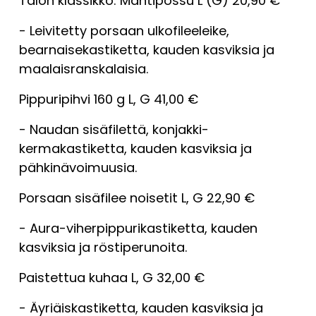
Talon klassikko: Mahtipossu L (G) 20,90 €
- Leivitetty porsaan ulkofileeleike, 
bearnaisekastiketta, kauden kasviksia ja 
maalaisranskalaisia.
Pippuripihvi 160 g L, G 41,00 €
- Naudan sisäfilettä, konjakki-
kermakastiketta, kauden kasviksia ja 
pähkinävoimuusia.
Porsaan sisäfilee noisetit L, G 22,90 €
- Aura-viherpippurikastiketta, kauden 
kasviksia ja röstiperunoita.
Paistettua kuhaa L, G 32,00 €
- Äyriäiskastiketta, kauden kasviksia ja 